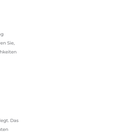
ng
en Sie,
hkeiten
legt. Das
uten