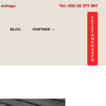
 Anfrage
Tel.: 0151 25 377 967
J
E
T
Z
BLOG
PARTNER
T
A
N
F
R
A
G
E
N