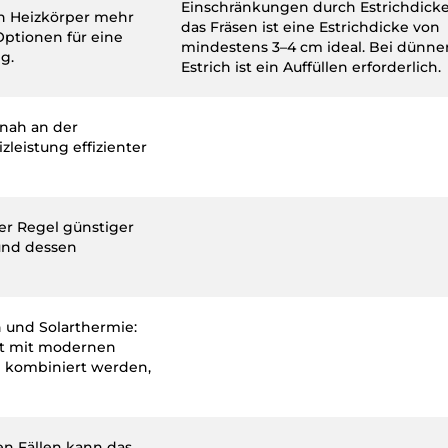
Einschränkungen durch Estrichdicke
en Heizkörper mehr
das Fräsen ist eine Estrichdicke von
Optionen für eine
mindestens 3–4 cm ideal. Bei dünn
g.
Estrich ist ein Auffüllen erforderlich.
 nah an der
leistung effizienter
der Regel günstiger
 und dessen
und Solarthermie:
ht mit modernen
kombiniert werden,
ten Fällen kann das