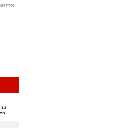
gesamte
 zu
men