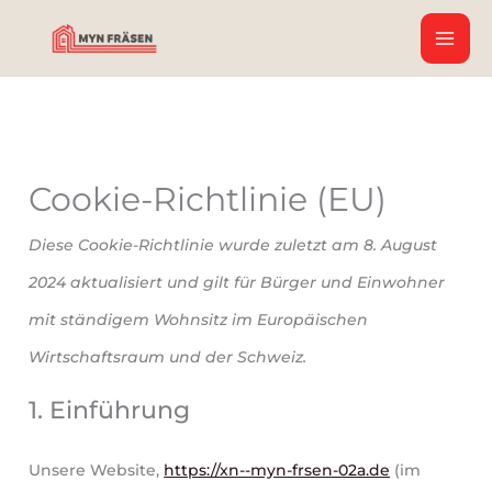
Zum
Consent
Consent
Consent
Consent
Consent
Consent
Consent
Consent
Consent
Consent
Consent
Consent
Consent
Consent
Inhalt
to
to
to
to
to
to
to
to
to
to
to
to
to
to
springen
service
service
service
service
service
service
service
service
service
service
service
service
service
service
wistia
elementor
wordpress
burst-
mixpanel
google-
google-
google-
youtube
facebook
linkedin
whatsapp
tiktok
sonstiges
statistics
fonts
recaptcha
maps
Cookie-Richtlinie (EU)
Diese Cookie-Richtlinie wurde zuletzt am 8. August
2024 aktualisiert und gilt für Bürger und Einwohner
mit ständigem Wohnsitz im Europäischen
Wirtschaftsraum und der Schweiz.
1. Einführung
Unsere Website,
https://xn--myn-frsen-02a.de
(im