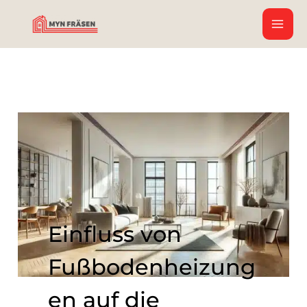
Zum
Inhalt
springen
Einfluss von
Fußbodenheizung
en auf die